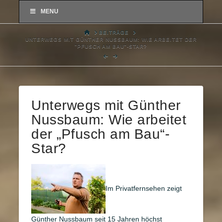
MENU
HOME
BEITRÄGE
UNTERWEGS MIT GÜNTHER NUSSBAUM: WIE ARBEITET DER
"PFUSCH AM BAU"-STAR?
Unterwegs mit Günther
Nussbaum: Wie arbeitet
der „Pfusch am Bau“-
Star?
Im Privatfernsehen zeigt
Günther Nussbaum seit 15 Jahren höchst