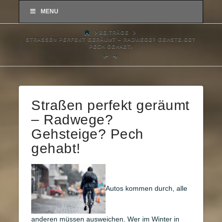
MENU
HOME
BEITRÄGE
STRASSEN PERFEKT GERÄUMT – RADWEGE? GEHSTEIGE? P
ECH GEHABT!
Straßen perfekt geräumt
– Radwege?
Gehsteige? Pech
gehabt!
Autos kommen durch, alle
anderen müssen ausweichen. Wer im Winter in