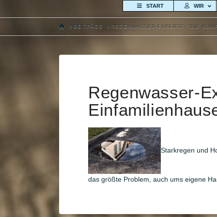
START
WIR
HOME
BEITRÄGE
REGENWASSER-EXPERTE: "DIE KOMP
Regenwasser-Exp
Einfamilienhause
Starkregen und Ho
das größte Problem, auch ums eigene Ha