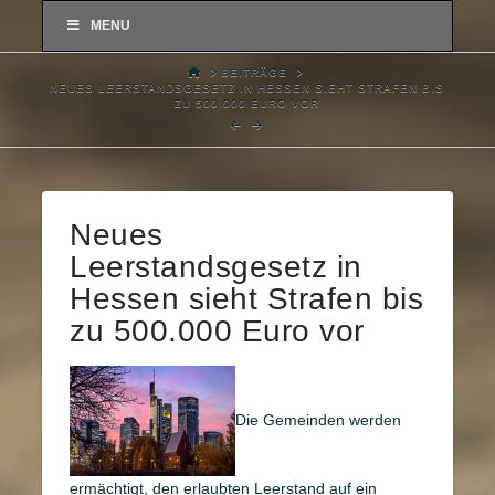
MENU
HOME
BEITRÄGE
NEUES LEERSTANDSGESETZ IN HESSEN SIEHT STRAFEN BIS
ZU 500.000 EURO VOR
Neues
Leerstandsgesetz in
Hessen sieht Strafen bis
zu 500.000 Euro vor
Die Gemeinden werden
ermächtigt, den erlaubten Leerstand auf ein