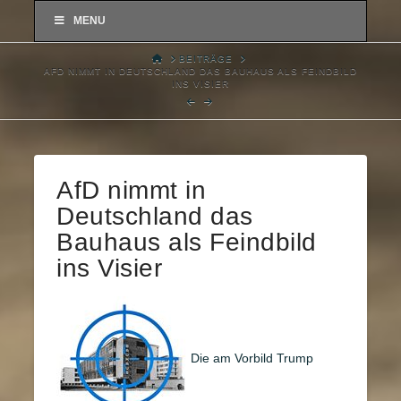
MENU
HOME
BEITRÄGE
AFD NIMMT IN DEUTSCHLAND DAS BAUHAUS ALS FEINDBILD
INS VISIER
AfD nimmt in
Deutschland das
Bauhaus als Feindbild
ins Visier
Die am Vorbild Trump