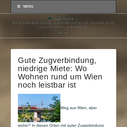
MENU
HOME
BEITRÄGE
GUTE ZUGVERBINDUNG, NIEDRIGE MIETE: WO WOHNEN RUND
UM WIEN NOCH LEISTBAR IST
Gute Zugverbindung,
niedrige Miete: Wo
Wohnen rund um Wien
noch leistbar ist
Weg aus Wien, aber
wohin? In diesen Orten mit guter Zuganbindung